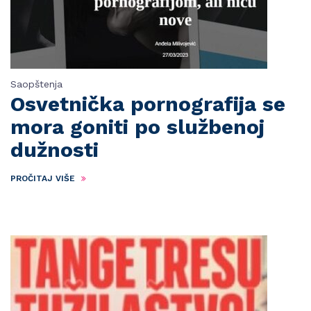
Saopštenja
Osvetnička pornografija se
mora goniti po službenoj
dužnosti
PROČITAJ VIŠE