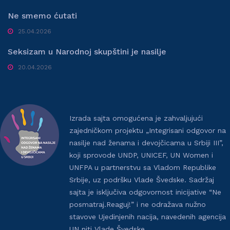
Ne smemo ćutati
25.04.2026
Seksizam u Narodnoj skupštini je nasilje
20.04.2026
Izrada sajta omogućena je zahvaljujući
zajedničkom projektu „Integrisani odgovor na
nasilje nad ženama i devojčicama u Srbiji III”,
koji sprovode UNDP, UNICEF, UN Women i
UNFPA u partnerstvu sa Vladom Republike
Srbije, uz podršku Vlade Švedske. Sadržaj
sajta je isključiva odgovornost inicijative “Ne
posmatraj.Reaguj!” i ne odražava nužno
stavove Ujedinjenih nacija, navedenih agencija
UN niti Vlade Švedske.