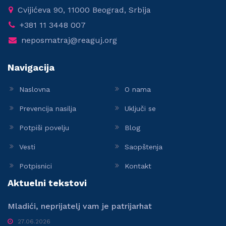
Cvijićeva 90, 11000 Beograd, Srbija
+381 11 3448 007
neposmatraj@reaguj.org
Navigacija
Naslovna
O nama
Prevencija nasilja
Uključi se
Potpiši povelju
Blog
Vesti
Saopštenja
Potpisnici
Kontakt
Aktuelni tekstovi
Mladići, neprijatelj vam je patrijarhat
27.06.2026