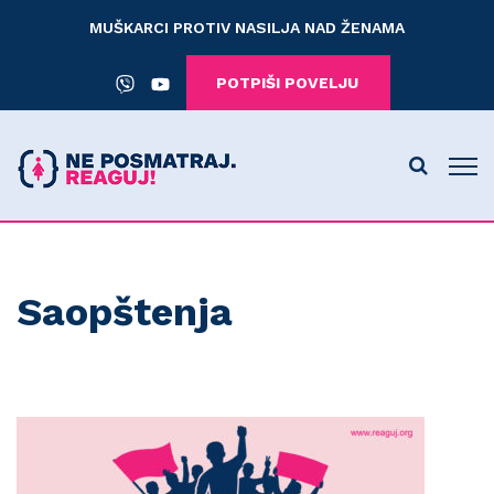
MUŠKARCI PROTIV NASILJA NAD ŽENAMA
POTPIŠI POVELJU
Saopštenja