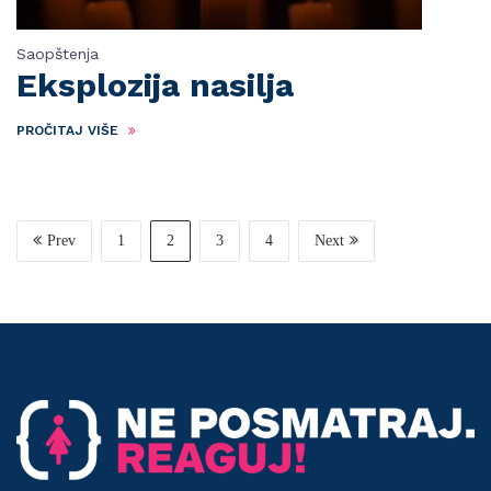
Saopštenja
Eksplozija nasilja
PROČITAJ VIŠE
Prev
1
2
3
4
Next