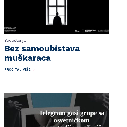
Saopštenja
Bez samoubistava
muškaraca
PROČITAJ VIŠE