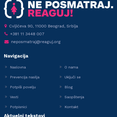
Cvijićeva 90, 11000 Beograd, Srbija
+381 11 3448 007
neposmatraj@reaguj.org
Navigacija
Naslovna
O nama
Prevencija nasilja
Uključi se
Potpiši povelju
Blog
Vesti
Saopštenja
Potpisnici
Kontakt
Aktuelni tekstovi