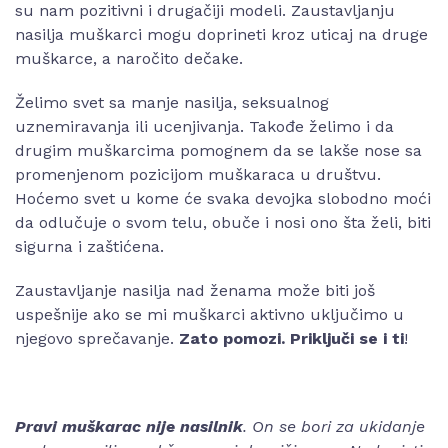
su nam pozitivni i drugačiji modeli. Zaustavljanju
nasilja muškarci mogu doprineti kroz uticaj na druge
muškarce, a naročito dečake.
Želimo svet sa manje nasilja, seksualnog
uznemiravanja ili ucenjivanja. Takođe želimo i da
drugim muškarcima pomognem da se lakše nose sa
promenjenom pozicijom muškaraca u društvu.
Hoćemo svet u kome će svaka devojka slobodno moći
da odlučuje o svom telu, obuče i nosi ono šta želi, biti
sigurna i zaštićena.
Zaustavljanje nasilja nad ženama može biti još
uspešnije ako se mi muškarci aktivno uključimo u
njegovo sprečavanje.
Zato pomozi.
Priključi se i ti
!
Pravi muškarac nije nasilnik
. On se bori za ukidanje