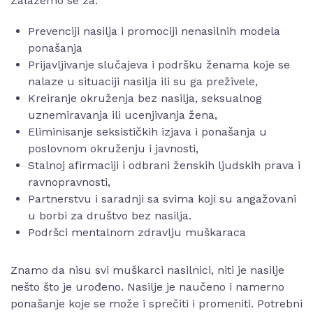
Zalažemo se za:
Prevenciji nasilja i promociji nenasilnih modela
ponašanja
Prijavljivanje slučajeva i podršku ženama koje se
nalaze u situaciji nasilja ili su ga preživele,
Kreiranje okruženja bez nasilja, seksualnog
uznemiravanja ili ucenjivanja žena,
Eliminisanje seksističkih izjava i ponašanja u
poslovnom okruženju i javnosti,
Stalnoj afirmaciji i odbrani ženskih ljudskih prava i
ravnopravnosti,
Partnerstvu i saradnji sa svima koji su angažovani
u borbi za društvo bez nasilja.
Podršci mentalnom zdravlju muškaraca
Znamo da nisu svi muškarci nasilnici, niti je nasilje
nešto što je urođeno. Nasilje je naučeno i namerno
ponašanje koje se može i sprečiti i promeniti. Potrebni