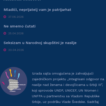
Mladići, neprijatelj vam je patrijarhat
27.06.2026
Ne smemo ćutati
25.04.2026
Seksizam u Narodnoj skupštini je nasilje
20.04.2026
Izrada sajta omogućena je zahvaljujući
zajedničkom projektu „Integrisani odgovor na
nasilje nad ženama i devojčicama u Srbiji III”,
koji sprovode UNDP, UNICEF, UN Women i
UNFPA u partnerstvu sa Vladom Republike
Srbije, uz podršku Vlade Švedske. Sadržaj