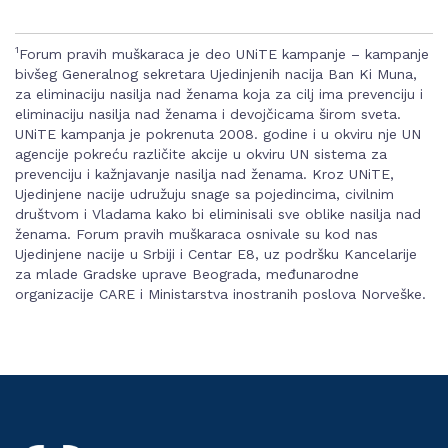
1
Forum pravih muškaraca je deo UNiTE kampanje – kampanje
bivšeg Generalnog sekretara Ujedinjenih nacija Ban Ki Muna,
za eliminaciju nasilja nad ženama koja za cilj ima prevenciju i
eliminaciju nasilja nad ženama i devojčicama širom sveta.
UNiTE kampanja je pokrenuta 2008. godine i u okviru nje UN
agencije pokreću različite akcije u okviru UN sistema za
prevenciju i kažnjavanje nasilja nad ženama. Kroz UNiTE,
Ujedinjene nacije udružuju snage sa pojedincima, civilnim
društvom i Vladama kako bi eliminisali sve oblike nasilja nad
ženama. Forum pravih muškaraca osnivale su kod nas
Ujedinjene nacije u Srbiji i Centar E8, uz podršku Kancelarije
za mlade Gradske uprave Beograda, međunarodne
organizacije CARE i Ministarstva inostranih poslova Norveške.