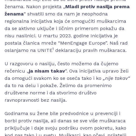
ženama. Nakon projekta
„
Mladi protiv nasilja prema
ženama
“
shvatili smo da nam je neophodna
regionalna inicijativa koja će omogućiti muškarcima
da se aktivno uključe i ličnim primerom pokažu da
nisu nasilnici. U martu 2023. godine Inicijativa je
postala članica mreže
“MenEngage Europe”
. Naš rad
1
oslanjamo na UNITE
deklaraciju pravih muškaraca.
U razgovoru o nasilju, često možemo da čujemo
rečenicu
„
ja nisam takav
“
. Ova inicijativa upravo želi
da omogući svakom ko se oseća tako i ko
„nije takav“
da to na delu i pokaže. Želimo da promenimo
društvene norme i da stvorimo društvo
ravnopravnosti bez nasilja.
Godinama su žene bile predvodnice u prevenciji i
borbi protiv nasilja, ali danas se sve više muškaraca
priključuje i daje svoju podršku ovom pokretu, kako
kod nas tako i u svetu. Muškarci, kao očevi, prijatelji,