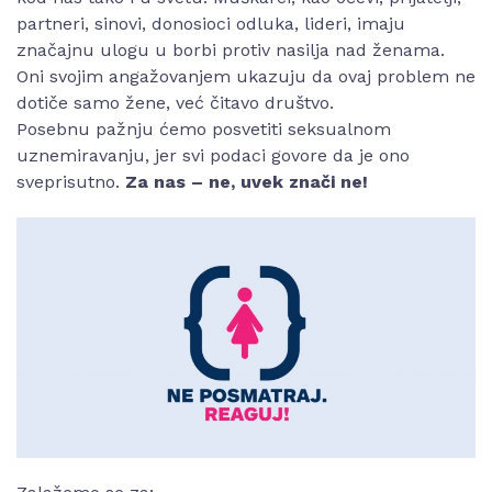
partneri, sinovi, donosioci odluka, lideri, imaju
značajnu ulogu u borbi protiv nasilja nad ženama.
Oni svojim angažovanjem ukazuju da ovaj problem ne
dotiče samo žene, već čitavo društvo.
Posebnu pažnju ćemo posvetiti seksualnom
uznemiravanju, jer svi podaci govore da je ono
sveprisutno.
Za nas – ne, uvek znači ne!