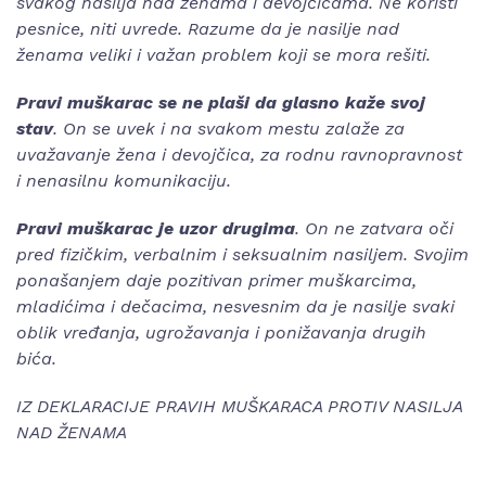
svakog nasilja nad ženama i devojčicama. Ne koristi
pesnice, niti uvrede. Razume da je nasilje nad
ženama veliki i važan problem koji se mora rešiti.
Pravi muškarac se ne plaši da glasno kaže svoj
stav
. On se uvek i na svakom mestu zalaže za
uvažavanje žena i devojčica, za rodnu ravnopravnost
i nenasilnu komunikaciju.
Pravi muškarac je uzor drugima
. On ne zatvara oči
pred fizičkim, verbalnim i seksualnim nasiljem. Svojim
ponašanjem daje pozitivan primer muškarcima,
mladićima i dečacima, nesvesnim da je nasilje svaki
oblik vređanja, ugrožavanja i ponižavanja drugih
bića.
IZ DEKLARACIJE PRAVIH MUŠKARACA PROTIV NASILJA
NAD ŽENAMA