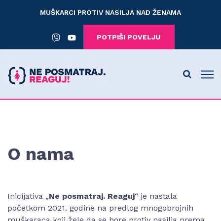
MUŠKARCI PROTIV NASILJA NAD ŽENAMA
POTPIŠI POVELJU
O nama
Inicijativa „
Ne posmatraj. Reaguj
“ je nastala
početkom 2021. godine na predlog mnogobrojnih
muškaraca koji žele da se bore protiv nasilja prema