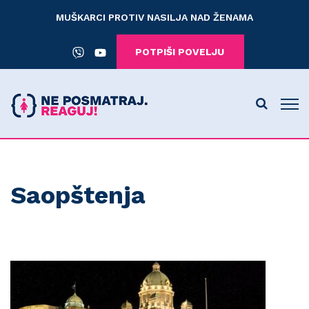
MUŠKARCI PROTIV NASILJA NAD ŽENAMA
POTPIŠI POVELJU
Saopštenja