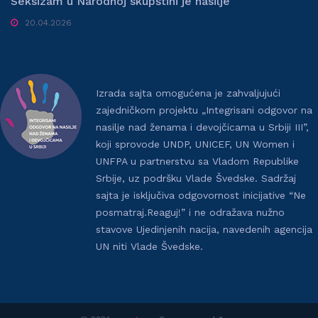
Seksizam u Narodnoj skupštini je nasilje
20.04.2026
Izrada sajta omogućena je zahvaljujući
zajedničkom projektu „Integrisani odgovor na
nasilje nad ženama i devojčicama u Srbiji III”,
koji sprovode UNDP, UNICEF, UN Women i
UNFPA u partnerstvu sa Vladom Republike
Srbije, uz podršku Vlade Švedske. Sadržaj
sajta je isključiva odgovornost inicijative “Ne
posmatraj.Reaguj!” i ne odražava nužno
stavove Ujedinjenih nacija, navedenih agencija
UN niti Vlade Švedske.