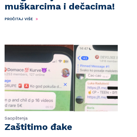
muškarcima i dečacima!
PROČITAJ VIŠE
Saopštenja
Zaštitimo đake