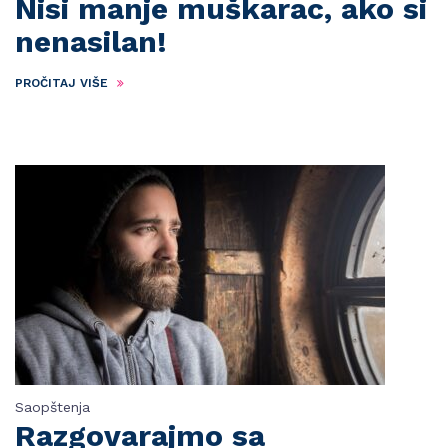
Nisi manje muškarac, ako si
nenasilan!
PROČITAJ VIŠE
Saopštenja
Razgovarajmo sa