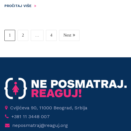
PROČITAJ VIŠE
1
2
…
4
Next
Cvijićeva 90, 11000 Beograd, Srbija
+381 11 3448 007
neposmatraj@reaguj.org