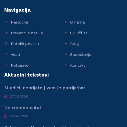
Navigacija
Naslovna
O nama
Prevencija nasilja
Uključi se
Potpiši povelju
Blog
Vesti
Saopštenja
Potpisnici
Kontakt
Aktuelni tekstovi
Mladići, neprijatelj vam je patrijarhat
27.06.2026
Ne smemo ćutati
25.04.2026