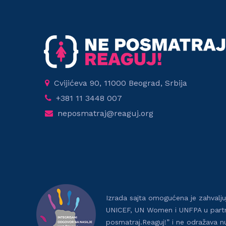
Cvijićeva 90, 11000 Beograd, Srbija
+381 11 3448 007
neposmatraj@reaguj.org
Izrada sajta omogućena je zahvaljuj
UNICEF, UN Women i UNFPA u partner
posmatraj.Reaguj!” i ne odražava nu