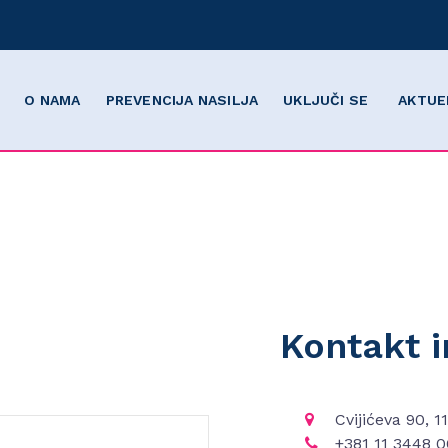
O NAMA
PREVENCIJA NASILJA
UKLJUČI SE
AKTUE
Kontakt i
Cvijićeva 90, 
+381 11 3448 