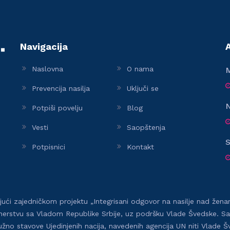
Navigacija
Naslovna
O nama
M
Prevencija nasilja
Uključi se
N
Potpiši povelju
Blog
Vesti
Saopštenja
S
Potpisnici
Kontakt
ući zajedničkom projektu „Integrisani odgovor na nasilje nad ženama
stvu sa Vladom Republike Srbije, uz podršku Vlade Švedske. Sadrža
žno stavove Ujedinjenih nacija, navedenih agencija UN niti Vlade Š