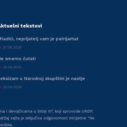
Aktuelni tekstovi
ladići, neprijatelj vam je patrijarhat
27.06.2026
e smemo ćutati
25.04.2026
eksizam u Narodnoj skupštini je nasilje
20.04.2026
 i devojčicama u Srbiji III”, koji sprovode UNDP,
j sajta je isključiva odgovornost inicijative “Ne
vedske.