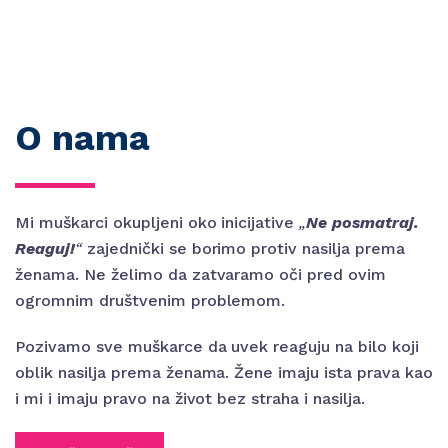
O nama
Mi muškarci okupljeni oko inicijative
„
Ne posmatraj.
Reaguj!
“
zajednički se borimo protiv nasilja prema
ženama. Ne želimo da zatvaramo oči pred ovim
ogromnim društvenim problemom.
Pozivamo sve muškarce da uvek reaguju na bilo koji
oblik nasilja prema ženama. Žene imaju ista prava kao
i mi i imaju pravo na život bez straha i nasilja.