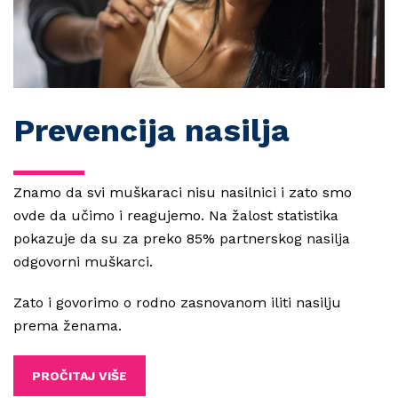
Prevencija nasilja
Znamo da svi muškaraci nisu nasilnici i zato smo
ovde da učimo i reagujemo.
Na žalost statistika
pokazuje da su za preko 85% partnerskog nasilja
odgovorni muškarci.
Zato i govorimo o rodno zasnovanom iliti nasilju
prema ženama.
PROČITAJ VIŠE