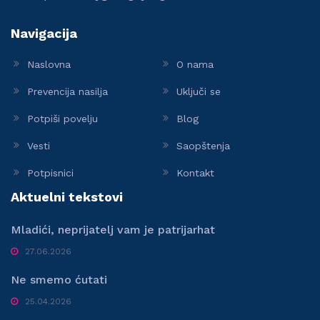
Navigacija
Naslovna
O nama
Prevencija nasilja
Uključi se
Potpiši povelju
Blog
Vesti
Saopštenja
Potpisnici
Kontakt
Aktuelni tekstovi
Mladići, neprijatelj vam je patrijarhat
27.06.2026
Ne smemo ćutati
25.04.2026