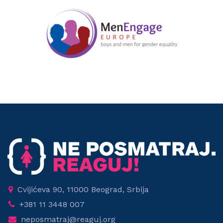
Cvijićeva 90, 11000 Beograd, Srbija
+381 11 3448 007
neposmatraj@reaguj.org