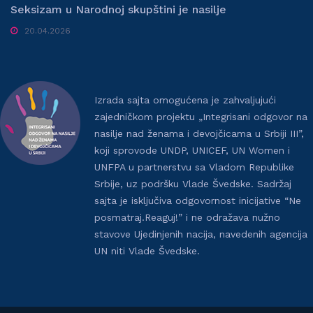
Seksizam u Narodnoj skupštini je nasilje
20.04.2026
Izrada sajta omogućena je zahvaljujući
zajedničkom projektu „Integrisani odgovor na
nasilje nad ženama i devojčicama u Srbiji III”,
koji sprovode UNDP, UNICEF, UN Women i
UNFPA u partnerstvu sa Vladom Republike
Srbije, uz podršku Vlade Švedske. Sadržaj
sajta je isključiva odgovornost inicijative “Ne
posmatraj.Reaguj!” i ne odražava nužno
stavove Ujedinjenih nacija, navedenih agencija
UN niti Vlade Švedske.