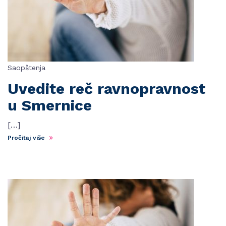
Saopštenja
Uvedite reč ravnopravnost
u Smernice
[…]
Pročitaj više