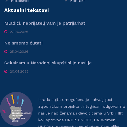
Potpisnici
Kontakt
Aktuelni tekstovi
Mladići, neprijatelj vam je patrijarhat
27.06.2026
Ne smemo ćutati
25.04.2026
Seksizam u Narodnoj skupštini je nasilje
20.04.2026
Izrada sajta omogućena je zahvaljujući
zajedničkom projektu „Integrisani odgovor na
nasilje nad ženama i devojčicama u Srbiji III”,
koji sprovode UNDP, UNICEF, UN Women i
UNFPA u partnerstvu sa Vladom Republike