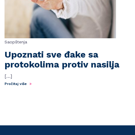
Saopštenja
Upoznati sve đake sa
protokolima protiv nasilja
[…]
Pročitaj više