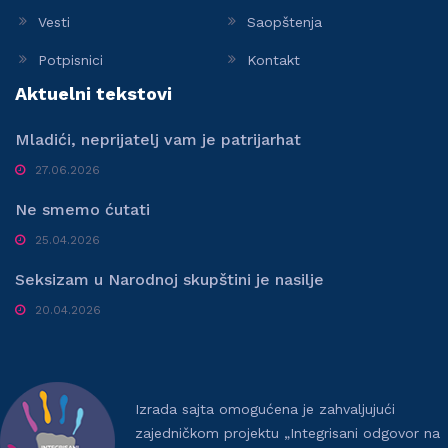
Vesti
Saopštenja
Potpisnici
Kontakt
Aktuelni tekstovi
Mladići, neprijatelj vam je patrijarhat
27.06.2026
Ne smemo ćutati
25.04.2026
Seksizam u Narodnoj skupštini je nasilje
20.04.2026
Izrada sajta omogućena je zahvaljujući
zajedničkom projektu „Integrisani odgovor na