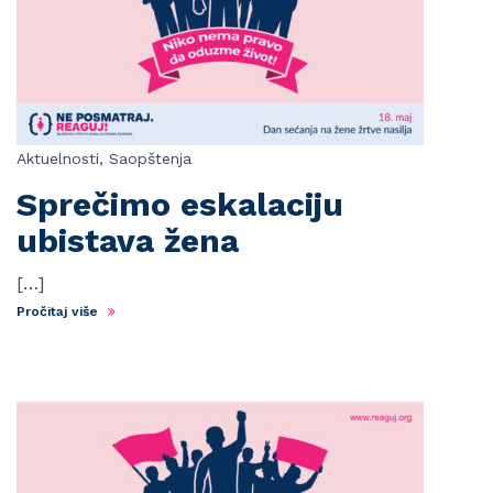
Aktuelnosti
,
Saopštenja
Sprečimo eskalaciju
ubistava žena
[…]
Pročitaj više