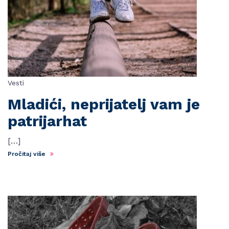
Vesti
Mladići, neprijatelj vam je
patrijarhat
[…]
Pročitaj više