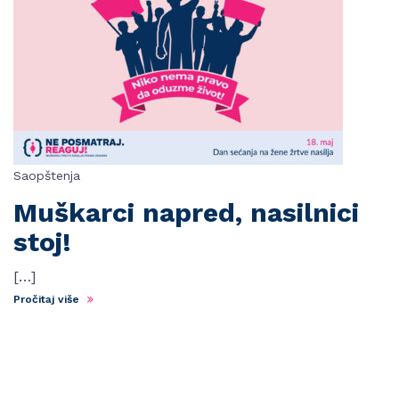
Saopštenja
Muškarci napred, nasilnici
stoj!
[…]
Pročitaj više