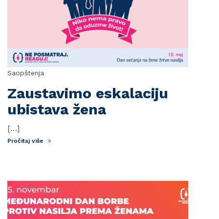
Saopštenja
Zaustavimo eskalaciju
ubistava žena
[…]
Pročitaj više