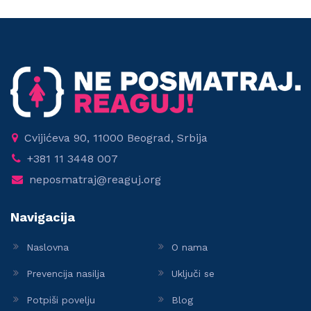
Cvijićeva 90, 11000 Beograd, Srbija
+381 11 3448 007
neposmatraj@reaguj.org
Navigacija
Naslovna
O nama
Prevencija nasilja
Uključi se
Potpiši povelju
Blog