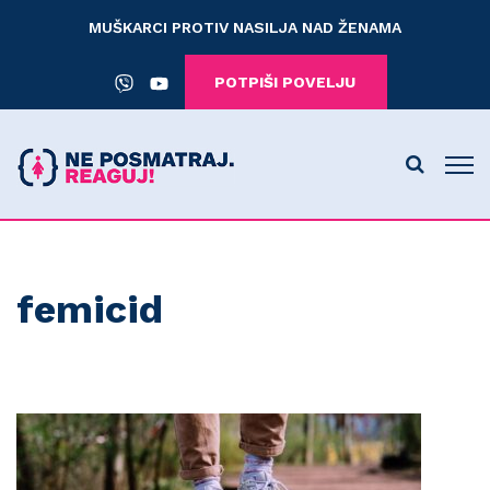
MUŠKARCI PROTIV NASILJA NAD ŽENAMA
POTPIŠI POVELJU
femicid