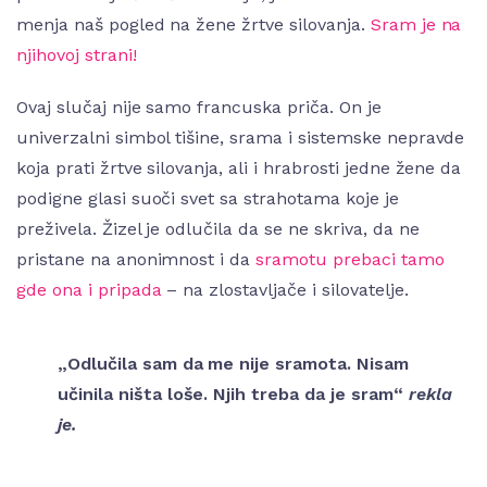
menja naš pogled na žene žrtve silovanja.
Sram je na
njihovoj strani!
Ovaj slučaj nije samo francuska priča. On je
univerzalni simbol tišine, srama i sistemske nepravde
koja prati žrtve silovanja, ali i hrabrosti jedne žene da
podigne glasi suoči svet sa strahotama koje je
preživela. Žizel je odlučila da se ne skriva, da ne
pristane na anonimnost i da
sramotu prebaci tamo
gde ona i pripada
– na zlostavljače i silovatelje.
„Odlučila sam da me nije sramota. Nisam
učinila ništa loše. Njih treba da je sram“
rekla
je.