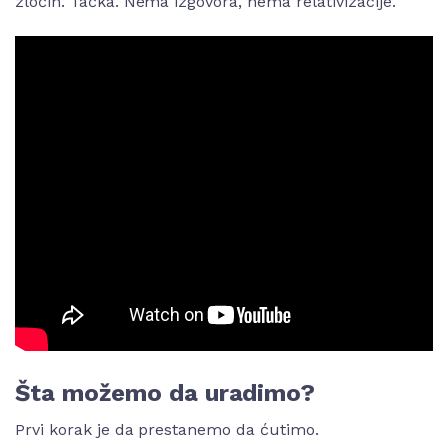
zločin. Tačka. Nema izgovora, nema relativizacije.
Šta možemo da uradimo?
Prvi korak je da prestanemo da ćutimo.