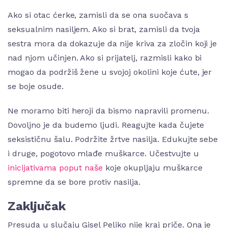
Ako si otac ćerke, zamisli da se ona suočava s
seksualnim nasiljem. Ako si brat, zamisli da tvoja
sestra mora da dokazuje da nije kriva za zločin koji je
nad njom učinjen. Ako si prijatelj, razmisli kako bi
mogao da podržiš žene u svojoj okolini koje ćute, jer
se boje osude.
Ne moramo biti heroji da bismo napravili promenu.
Dovoljno je da budemo ljudi. Reagujte kada čujete
seksističnu šalu. Podržite žrtve nasilja. Edukujte sebe
i druge, pogotovo mlađe muškarce. Učestvujte u
inicijativama poput naše
koje okupljaju muškarce
spremne da se bore protiv nasilja.
Zaključak
Presuda u slučaju Gisel Peliko nije kraj priče. Ona je