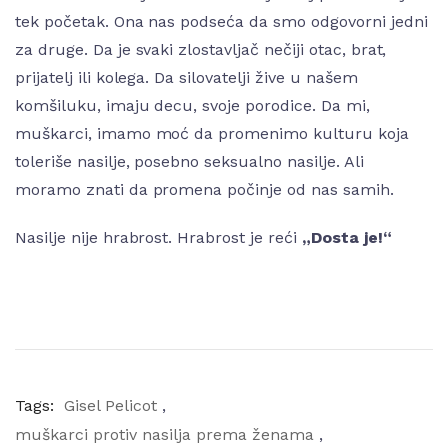
tek početak. Ona nas podseća da smo odgovorni jedni
za druge. Da je svaki zlostavljač nečiji otac, brat,
prijatelj ili kolega. Da silovatelji žive u našem
komšiluku, imaju decu, svoje porodice. Da mi,
muškarci, imamo moć da promenimo kulturu koja
toleriše nasilje, posebno seksualno nasilje. Ali
moramo znati da promena počinje od nas samih.
Nasilje nije hrabrost. Hrabrost je reći
„Dosta je!“
Tags:
Gisel Pelicot
,
muškarci protiv nasilja prema ženama
,