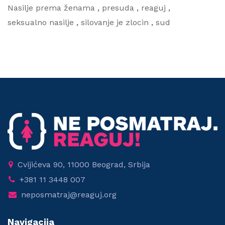
Nasilje prema ženama
,
presuda
,
reaguj
,
seksualno nasilje
,
silovanje je zlocin
,
sud
Cvijićeva 90, 11000 Beograd, Srbija
+381 11 3448 007
neposmatraj@reaguj.org
Navigacija