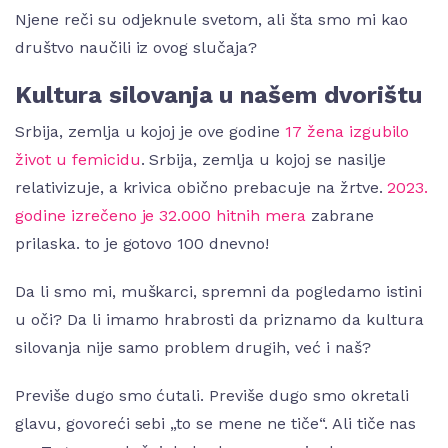
Njene reči su odjeknule svetom, ali šta smo mi kao
društvo naučili iz ovog slučaja?
Kultura silovanja u našem dvorištu
Srbija, zemlja u kojoj je ove godine
17 žena izgubilo
život u femicidu
. Srbija, zemlja u kojoj se nasilje
relativizuje, a krivica obično prebacuje na žrtve.
2023.
godine izrečeno je 32.000 hitnih mera
zabrane
prilaska. to je gotovo 100 dnevno!
Da li smo mi, muškarci, spremni da pogledamo istini
u oči? Da li imamo hrabrosti da priznamo da kultura
silovanja nije samo problem drugih, već i naš?
Previše dugo smo ćutali. Previše dugo smo okretali
glavu, govoreći sebi „to se mene ne tiče“. Ali tiče nas