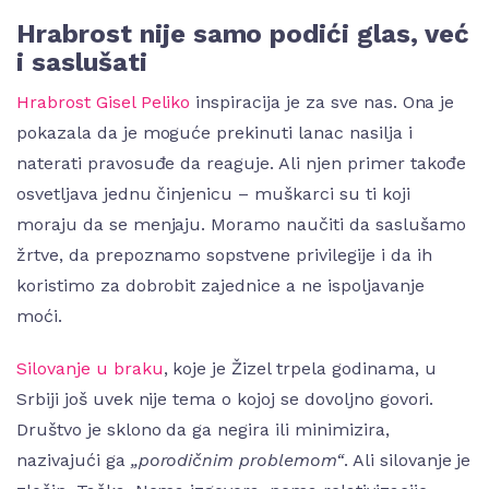
Hrabrost nije samo podići glas, već
i saslušati
Hrabrost
Gisel Peliko
inspiracija je za sve nas. Ona je
pokazala da je moguće prekinuti lanac nasilja i
naterati pravosuđe da reaguje. Ali njen primer takođe
osvetljava jednu činjenicu – muškarci su ti koji
moraju da se menjaju. Moramo naučiti da saslušamo
žrtve, da prepoznamo sopstvene privilegije i da ih
koristimo za dobrobit zajednice a ne ispoljavanje
moći.
Silovanje u braku
, koje je Žizel trpela godinama, u
Srbiji još uvek nije tema o kojoj se dovoljno govori.
Društvo je sklono da ga negira ili minimizira,
nazivajući ga
„porodičnim problemom“
. Ali silovanje je