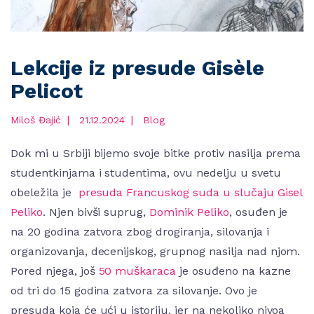
Lekcije iz presude Gisèle
Pelicot
|
|
Miloš Đajić
21.12.2024
Blog
Dok mi u Srbiji bijemo svoje bitke protiv nasilja prema
studentkinjama i studentima, ovu nedelju u svetu
obeležila je
presuda Francuskog suda u slučaju Gisel
Peliko
. Njen bivši suprug,
Dominik Peliko
, osuđen je
na 20 godina zatvora zbog drogiranja, silovanja i
organizovanja, decenijskog, grupnog nasilja nad njom.
Pored njega, još
50 muškaraca
je osuđeno na kazne
od tri do 15 godina zatvora za silovanje. Ovo je
presuda koja će ući u istoriju, jer na nekoliko nivoa