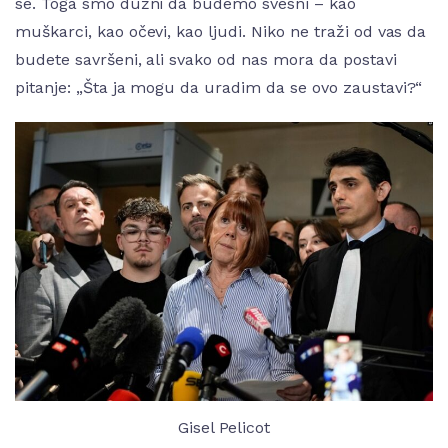
se. Toga smo dužni da budemo svesni – kao
muškarci, kao očevi, kao ljudi. Niko ne traži od vas da
budete savršeni, ali svako od nas mora da postavi
pitanje: „Šta ja mogu da uradim da se ovo zaustavi?“
Gisel Pelicot