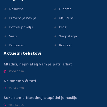
Naslovna
O nama
Prevencija nasilja
Uključi se
Potpiši povelju
Blog
Vesti
Saopštenja
Potpisnici
Kontakt
Aktuelni tekstovi
Mladići, neprijatelj vam je patrijarhat
27.06.2026
Ne smemo ćutati
25.04.2026
Seksizam u Narodnoj skupštini je nasilje
20.04.2026